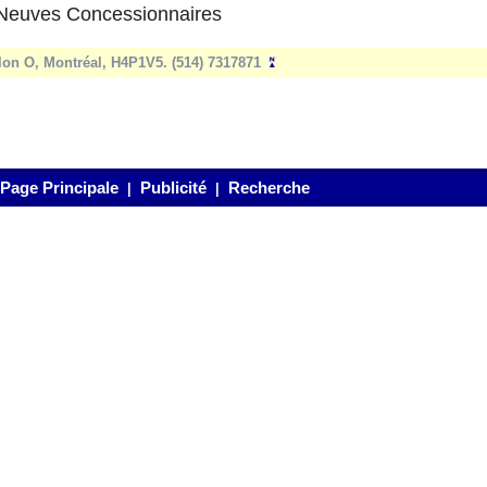
Neuves Concessionnaires
lon O, Montréal, H4P1V5. (514) 7317871
Page Principale
Publicité
Recherche
|
|