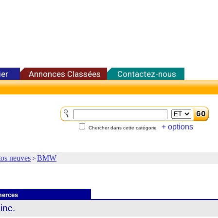
ier
Annonces Classées
Contactez-nous
+ options
Chercher dans cette catégorie
os neuves
BMW
>
merces
inc.