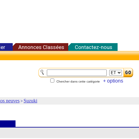
ier
Annonces Classées
Contactez-nous
+ options
Chercher dans cette catégorie
os neuves
Suzuki
>