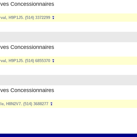
ves Concessionnaires
val, H9P1J5. (514) 3372299
ves Concessionnaires
val, H9P1J5. (514) 6855370
ves Concessionnaires
lle, H8N2V7. (514) 3688277