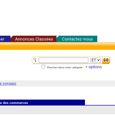
ier
Annonces Classées
Contactez-nous
+ options
Chercher dans cette catégorie
e voyages
te des commerces