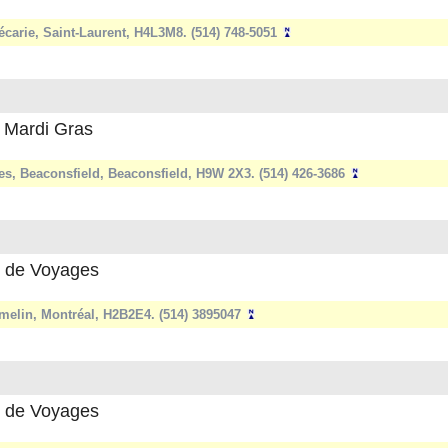
écarie, Saint-Laurent, H4L3M8. (514) 748-5051
 Mardi Gras
es, Beaconsfield, Beaconsfield, H9W 2X3. (514) 426-3686
 de Voyages
melin, Montréal, H2B2E4. (514) 3895047
 de Voyages