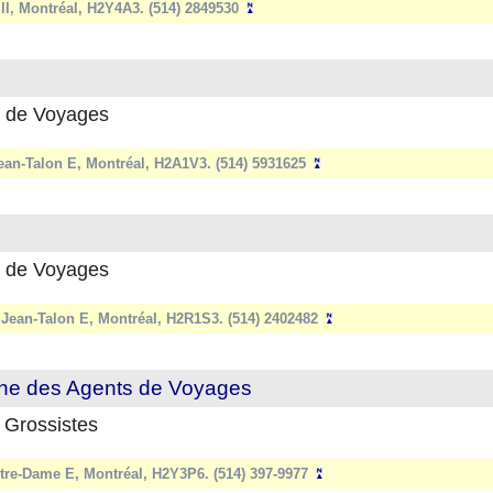
ll, Montréal, H2Y4A3. (514) 2849530
 de Voyages
ean-Talon E, Montréal, H2A1V3. (514) 5931625
 de Voyages
 Jean-Talon E, Montréal, H2R1S3. (514) 2402482
nne des Agents de Voyages
 Grossistes
tre-Dame E, Montréal, H2Y3P6. (514) 397-9977