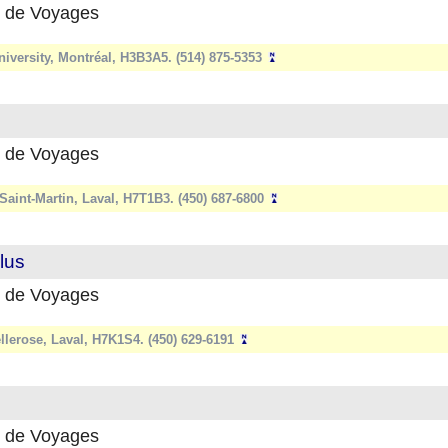
 de Voyages
iversity, Montréal, H3B3A5. (514) 875-5353
 de Voyages
Saint-Martin, Laval, H7T1B3. (450) 687-6800
lus
 de Voyages
llerose, Laval, H7K1S4. (450) 629-6191
 de Voyages