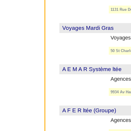
1131 Rue D
Voyages Mardi Gras
Voyages
50 St Charl
A E M A R Système ltée
Agences
9934 Av Ha
A F E R ltée (Groupe)
Agences