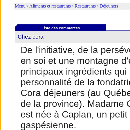
Menu
Aliments et restaurants
Restaurants
Déjeuners
>
>
>
Liste des commerces
Chez cora
De l'initiative, de la pers
en soi et une montagne d'é
principaux ingrédients qu
personnalité de la fondatr
Cora déjeuners (au Québec)
de la province). Madame 
est née à Caplan, un petit 
gaspésienne.