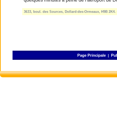
quelques minutes à peine de l’aéroport de Do
3633, boul. des Sources, Dollard-des-Ormeaux, H9B 2K4. 
Page Principale
Pub
|