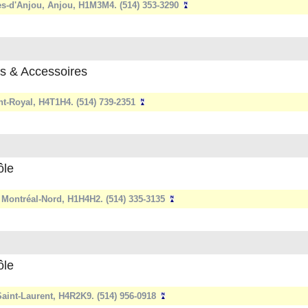
es-d'Anjou, Anjou, H1M3M4. (514) 353-3290
es & Accessoires
t-Royal, H4T1H4. (514) 739-2351
ôle
Montréal-Nord, H1H4H2. (514) 335-3135
ôle
aint-Laurent, H4R2K9. (514) 956-0918