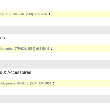
gueuil, J4L2J6. (514) 502-7786
tes
-Eustache, J7P4G9. (514) 983-5045
es & Accessoires
nt-Laurent, H4R2L8. (514) 334-9804