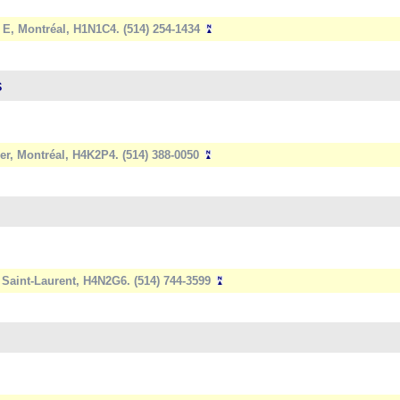
E, Montréal, H1N1C4. (514) 254-1434
s
er, Montréal, H4K2P4. (514) 388-0050
 Saint-Laurent, H4N2G6. (514) 744-3599