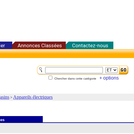
ier
Annonces Classées
Contactez-nous
+ options
Chercher dans cette catégorie
asins
Appareils électriques
>
ces