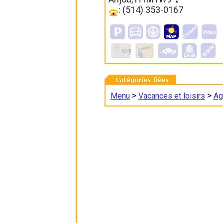
: (514) 353-0167
>
>
Menu
Vacances et loisirs
Ag