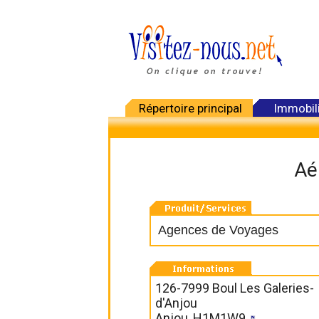
Répertoire principal
Immobil
Aé
Agences de Voyages
126-7999 Boul Les Galeries-
d'Anjou
Anjou, H1M1W9