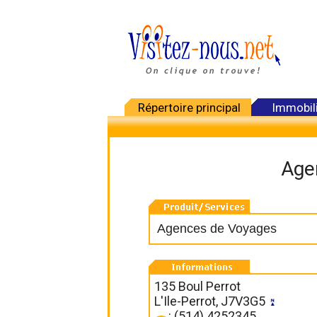
Répertoire principal
Immobil
Age
Agences de Voyages
135 Boul Perrot
L'Ile-Perrot, J7V3G5
: (514) 4252345