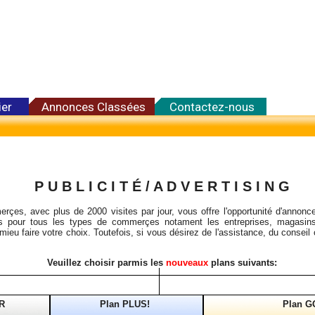
ier
Annonces Classées
Contactez-nous
P U B L I C I T É / A D V E R T I S I N G
rçes, avec plus de 2000 visites par jour, vous offre l'opportunité d'annonce
les pour tous les types de commerçes notament les entreprises, magasins
mieu faire votre choix. Toutefois, si vous désirez de l'assistance, du conseil
Veuillez choisir parmis les
nouveaux
plans suivants:
R
Plan PLUS!
Plan G