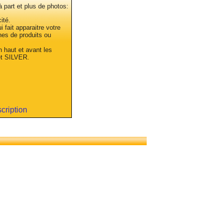
 à part et plus de photos:
ité.
 fait apparaitre votre
hes de produits ou
n haut et avant les
et SILVER.
scription