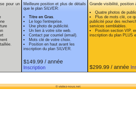
ise pour un
Meilleure position et plus de détails
Grande visibilité, position
que le plan SILVER:
Quatre photos de public
e
Titre en Gras
.
Plus de mots clé, ce qui
one
Le logo l'entreprise.
publicité pour des recherc
ture
Une photo de publicité.
services semblables.
on
Un lien à votre site web.
Position section VIP, e
rt
Contact par courriel (email).
inscription du plan PLUS 
ment
Mots clé de votre choix.
aillée.
Position en haut avant les
inscription du plan SILVER.
$149.99 / année
$299.99 / année
In
Inscription
© visitez-nous.net