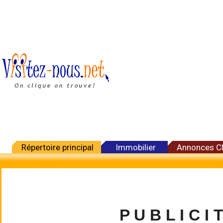
Répertoire principal
Immobilier
Annonces C
P U B L I C I 