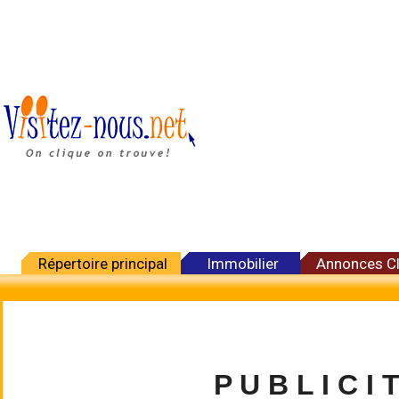
Répertoire principal
Immobilier
Annonces C
P U B L I C I 