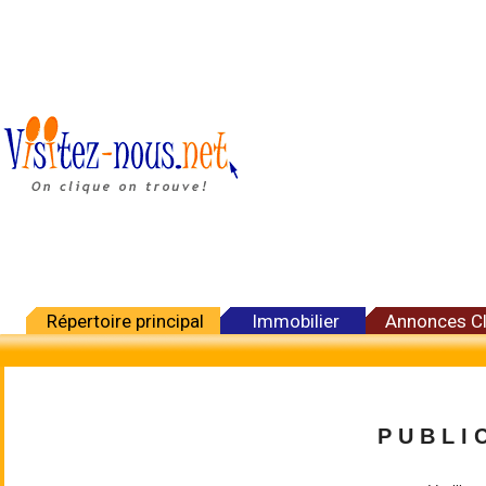
Répertoire principal
Immobilier
Annonces C
P U B L I C