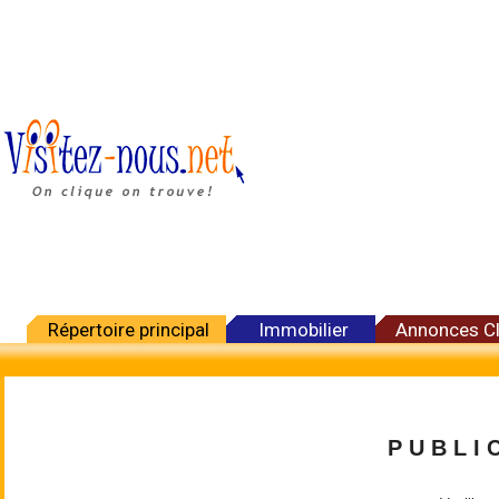
Répertoire principal
Immobilier
Annonces C
P U B L I C