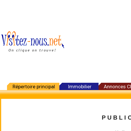
Répertoire principal
Immobilier
Annonces C
P U B L I C