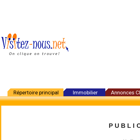
Répertoire principal
Immobilier
Annonces C
P U B L I C