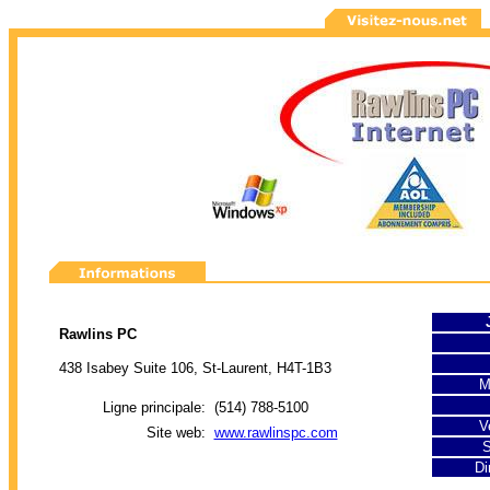
Rawlins PC
438 Isabey Suite 106, St-Laurent, H4T-1B3
Me
Ligne principale:
(514) 788-5100
Ve
Site web:
www.rawlinspc.com
S
Di