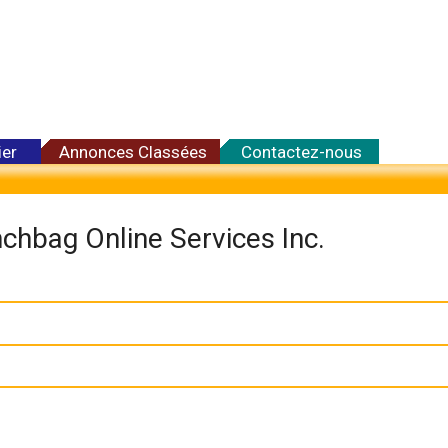
ier
Annonces Classées
Contactez-nous
chbag Online Services Inc.