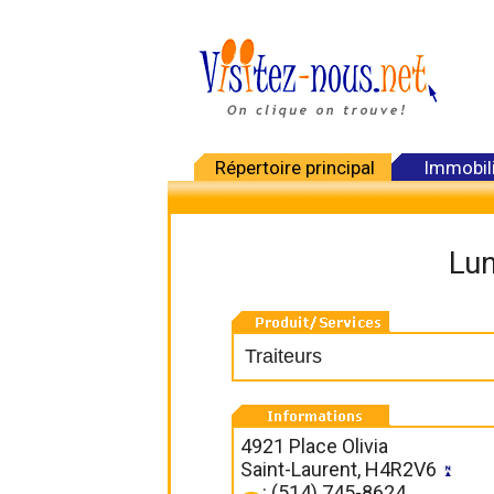
Répertoire principal
Immobil
Lun
Traiteurs
4921 Place Olivia
Saint-Laurent, H4R2V6
: (514) 745-8624