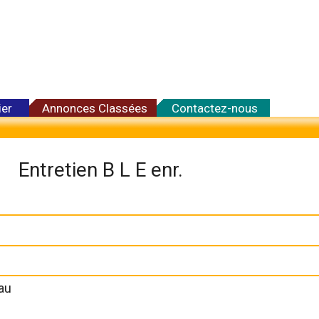
ier
Annonces Classées
Contactez-nous
Entretien B L E enr.
au