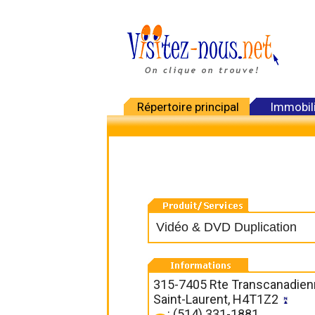
Répertoire principal
Immobil
Vidéo & DVD Duplication
315-7405 Rte Transcanadien
Saint-Laurent, H4T1Z2
: (514) 331-1881