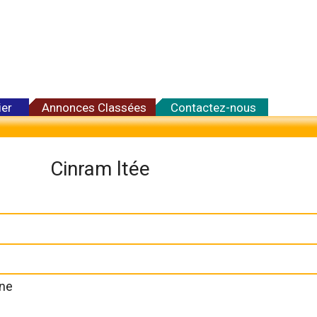
ier
Annonces Classées
Contactez-nous
Cinram ltée
ne