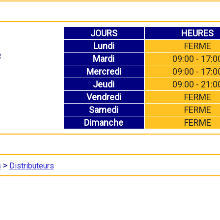
JOURS
HEURES
Lundi
FERME
Mardi
09:00 - 17:0
Mercredi
09:00 - 17:0
Jeudi
09:00 - 21:0
Vendredi
FERME
Samedi
FERME
Dimanche
FERME
>
s
Distributeurs