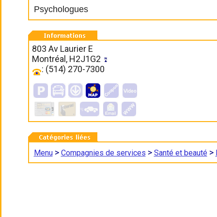
Psychologues
803 Av Laurier E
Montréal, H2J1G2
: (514) 270-7300
>
>
>
Menu
Compagnies de services
Santé et beauté