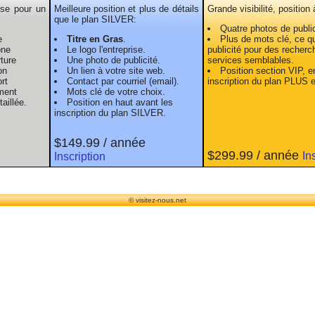
ise pour un
Meilleure position et plus de détails
Grande visibilité, position
que le plan SILVER:
Quatre photos de public
e
Titre en Gras
.
Plus de mots clé, ce qui
one
Le logo l'entreprise.
publicité pour des recherc
ture
Une photo de publicité.
services semblables.
on
Un lien à votre site web.
Position section VIP, e
rt
Contact par courriel (email).
inscription du plan PLUS 
ment
Mots clé de votre choix.
aillée.
Position en haut avant les
inscription du plan SILVER.
$149.99 / année
$299.99 / année
In
Inscription
© visitez-nous.net