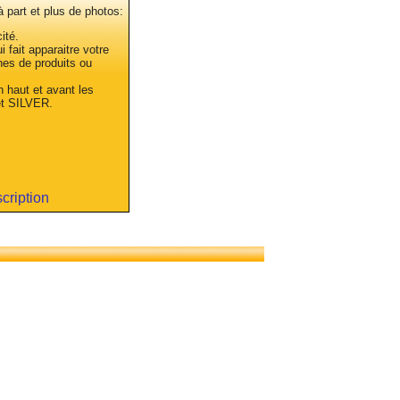
 à part et plus de photos:
ité.
 fait apparaitre votre
hes de produits ou
n haut et avant les
et SILVER.
scription