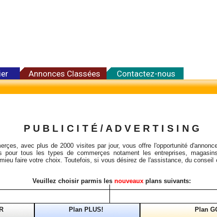
ier
Annonces Classées
Contactez-nous
P U B L I C I T É / A D V E R T I S I N G
rçes, avec plus de 2000 visites par jour, vous offre l'opportunité d'annonce
les pour tous les types de commerçes notament les entreprises, magasins
mieu faire votre choix. Toutefois, si vous désirez de l'assistance, du conseil
Veuillez choisir parmis les
nouveaux
plans suivants:
R
Plan PLUS!
Plan G