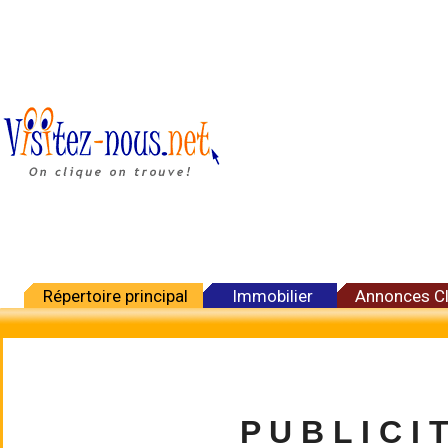
Répertoire principal
Immobilier
Annonces C
P U B L I C I 