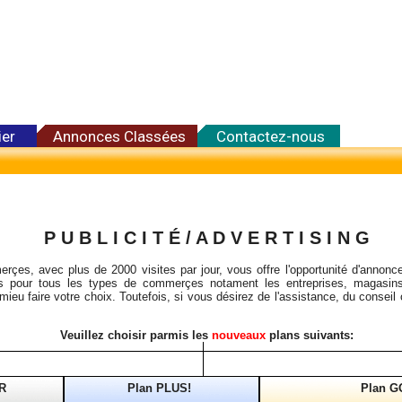
ier
Annonces Classées
Contactez-nous
P U B L I C I T É / A D V E R T I S I N G
rçes, avec plus de 2000 visites par jour, vous offre l'opportunité d'annonce
les pour tous les types de commerçes notament les entreprises, magasins
mieu faire votre choix. Toutefois, si vous désirez de l'assistance, du conseil
Veuillez choisir parmis les
nouveaux
plans suivants:
R
Plan PLUS!
Plan G