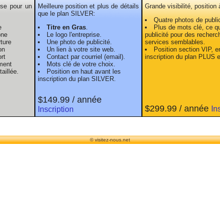
ise pour un
Meilleure position et plus de détails
Grande visibilité, position
que le plan SILVER:
Quatre photos de public
e
Titre en Gras
.
Plus de mots clé, ce qui
one
Le logo l'entreprise.
publicité pour des recherc
ture
Une photo de publicité.
services semblables.
on
Un lien à votre site web.
Position section VIP, e
rt
Contact par courriel (email).
inscription du plan PLUS 
ment
Mots clé de votre choix.
aillée.
Position en haut avant les
inscription du plan SILVER.
$149.99 / année
$299.99 / année
In
Inscription
© visitez-nous.net