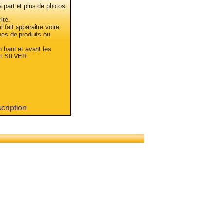
 à part et plus de photos:
ité.
 fait apparaitre votre
hes de produits ou
n haut et avant les
et SILVER.
scription