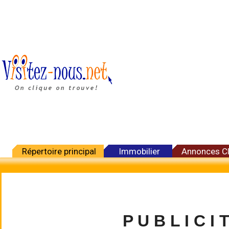
Répertoire principal
Immobilier
Annonces C
P U B L I C I 