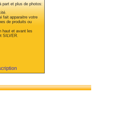
 à part et plus de photos:
ité.
 fait apparaitre votre
hes de produits ou
n haut et avant les
et SILVER.
scription