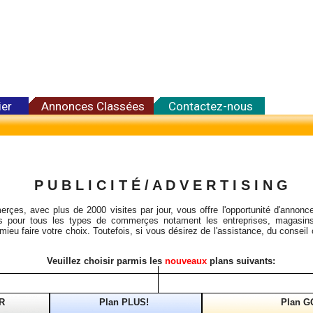
ier
Annonces Classées
Contactez-nous
P U B L I C I T É / A D V E R T I S I N G
rçes, avec plus de 2000 visites par jour, vous offre l'opportunité d'annonce
les pour tous les types de commerçes notament les entreprises, magasins
mieu faire votre choix. Toutefois, si vous désirez de l'assistance, du conseil
Veuillez choisir parmis les
nouveaux
plans suivants:
R
Plan PLUS!
Plan G