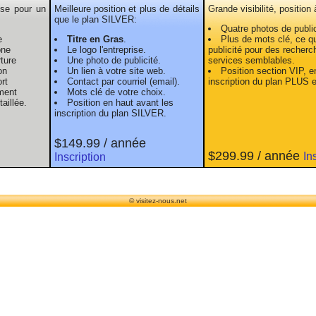
ise pour un
Meilleure position et plus de détails
Grande visibilité, position
que le plan SILVER:
Quatre photos de public
e
Titre en Gras
.
Plus de mots clé, ce qui
one
Le logo l'entreprise.
publicité pour des recherc
ture
Une photo de publicité.
services semblables.
on
Un lien à votre site web.
Position section VIP, e
rt
Contact par courriel (email).
inscription du plan PLUS 
ment
Mots clé de votre choix.
aillée.
Position en haut avant les
inscription du plan SILVER.
$149.99 / année
$299.99 / année
In
Inscription
© visitez-nous.net