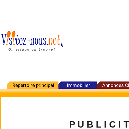
Répertoire principal
Immobilier
Annonces C
P U B L I C I 